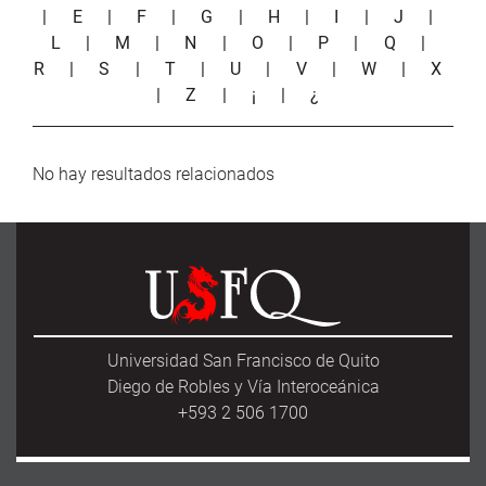
|
E
|
F
|
G
|
H
|
I
|
J
|
L
|
M
|
N
|
O
|
P
|
Q
|
R
|
S
|
T
|
U
|
V
|
W
|
X
|
Z
|
¡
|
¿
No hay resultados relacionados
Universidad San Francisco de Quito
Diego de Robles y Vía Interoceánica
+593 2 506 1700