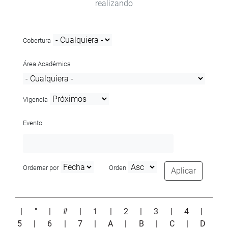
realizando
Cobertura
Área Académica
Vigencia
Evento
Ordernar por
Orden
Aplicar
|
"
|
#
|
1
|
2
|
3
|
4
|
5
|
6
|
7
|
A
|
B
|
C
|
D