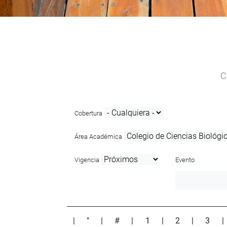
C
Cobertura
Área Académica
Vigencia
Evento
|
"
|
#
|
1
|
2
|
3