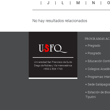
|
J
|
L
|
M
|
N
|
No hay resultados relacionados
PROGRAMAS AC
Pregrado
Posgrado
Educación Cont
Universidad San Francisco de Quito
Diego de Robles y Vía Interoceánica
Colegios Acadé
+593 2 506 1700
Programas Inte
Sede Galápago
Estación de Bio
Tiputini