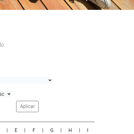
do
Aplicar
D
|
E
|
F
|
G
|
H
|
I