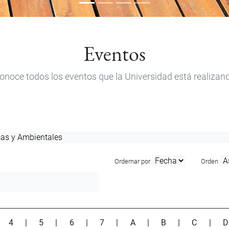
Eventos
onoce todos los eventos que la Universidad está realizan
Ordernar por
Orden
|
4
|
5
|
6
|
7
|
A
|
B
|
C
|