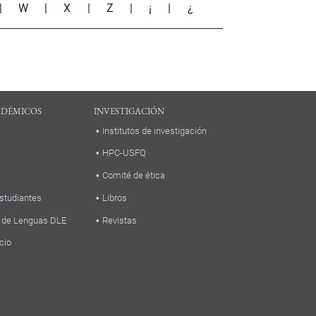
|
W
|
X
|
Z
|
¡
|
¿
ADÉMICOS
INVESTIGACIÓN
Institutos de investigación
HPC-USFQ
Comité de ética
studiantes
Libros
 de Lenguas DLE
Revistas
cio