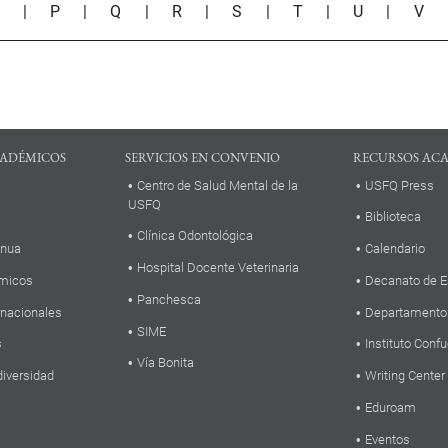
O
|
P
|
Q
|
R
|
S
|
T
|
U
|
V
ADÉMICOS
SERVICIOS EN CONVENIO
RECURSOS AC
Centro de Salud Mental de la
USFQ Press
USFQ
Biblioteca
Clínica Odontológica
inua
Calendario
Hospital Docente Veterinaria
micos
Decanato de E
Panchesca
rnacionales
Departamento
SIME
s
Instituto Confu
Vía Bonita
diversidad
Writing Center
Eduroam
Eventos