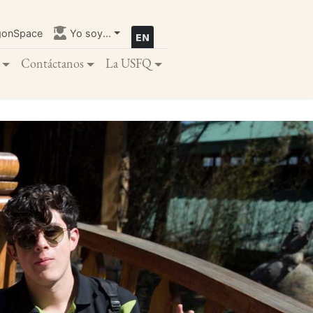
gonSpace
Yo soy...
Contáctanos
La USFQ