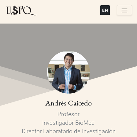
Pasar
al
contenido
Buscar
principal
Andrés Caicedo
Profesor
Investigador BioMed
Director Laboratorio de Investigación