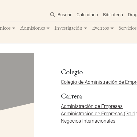
Pasar
al
Buscar
Calendario
Biblioteca
Dra
contenido
principal
micos
Admisiones
Investigación
Eventos
Servicios
Colegio
Colegio de Administración de Emp
Carrera
Administración de Empresas
Administración de Empresas (Galá
Negocios Internacionales