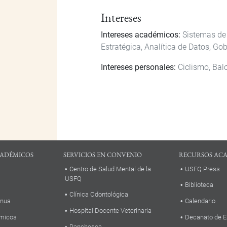
Intereses
Intereses académicos:
Sistemas de 
Estratégica, Analítica de Datos, Go
Intereses personales:
Ciclismo, Bal
ADÉMICOS
SERVICIOS EN CONVENIO
RECURSOS AC
Centro de Salud Mental de la
USFQ Press
USFQ
Biblioteca
Clínica Odontológica
inua
Calendario
Hospital Docente Veterinaria
micos
Decanato de E
Panchesca