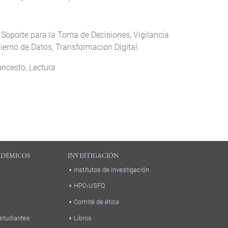
Soporte para la Toma de Decisiones, Vigilancia
bierno de Datos, Transformación Digital.
oncesto, Lectura
ADÉMICOS
INVESTIGACIÓN
Institutos de investigación
HPC-USFQ
Comité de ética
studiantes
Libros