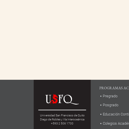
PROGRAMAS AC
Pregrado
Posgrado
Educación Cont
Universidad San Francisco de Quito
Diego de Robles y Vía Interoceánica
Colegios Acadé
+593 2 506 1700