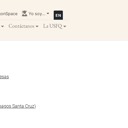
gonSpace
Yo soy...
Contáctanos
La USFQ
resas
pagos Santa Cruz)