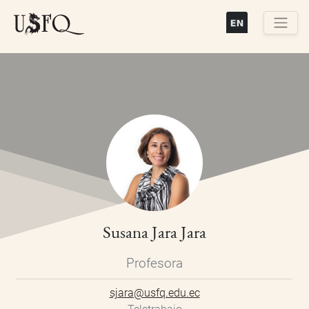
Pasar
al
contenido
Buscar
principal
Susana Jara Jara
Profesora
sjara@usfq.edu.ec