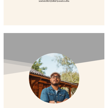
coronell@asig.com.ec