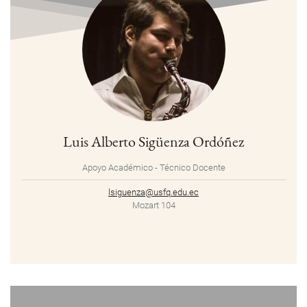
Luis Alberto Sigüenza Ordóñez
Apoyo Académico - Técnico Docente
lsiguenza@usfq.edu.ec
Mozart 104