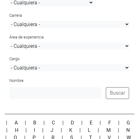
Carrera
Área de experiencia
Cargo
Nombre
Buscar
|
A
|
B
|
C
|
D
|
E
|
F
|
G
|
H
|
I
|
J
|
K
|
L
|
M
|
N
|
O
|
P
|
R
|
S
|
T
|
V
|
W