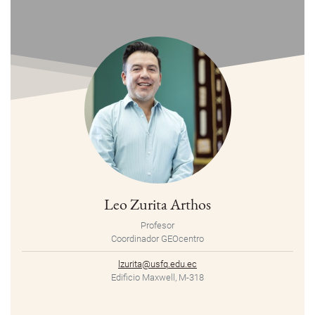
Leo Zurita Arthos
Profesor
Coordinador GEOcentro
lzurita@usfq.edu.ec
Edificio Maxwell, M-318