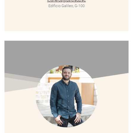
lcisneros@usfq.edu.ec
Edificio Galileo, G-100