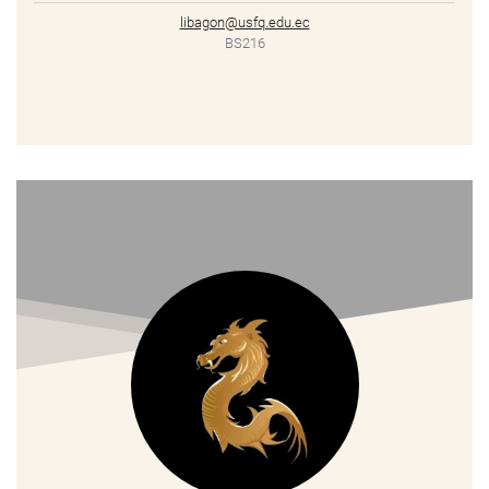
libagon@usfq.edu.ec
BS216