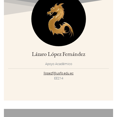
Lázaro López Fernández
Apoyo Académico
llopezf@usfq.edu.ec
EE214