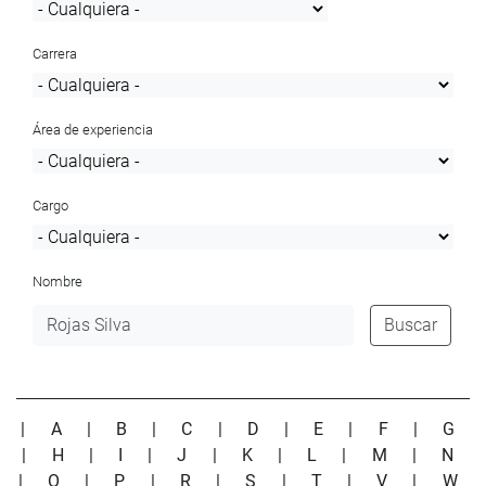
Carrera
Área de experiencia
Cargo
Nombre
Buscar
|
A
|
B
|
C
|
D
|
E
|
F
|
G
|
H
|
I
|
J
|
K
|
L
|
M
|
N
|
O
|
P
|
R
|
S
|
T
|
V
|
W