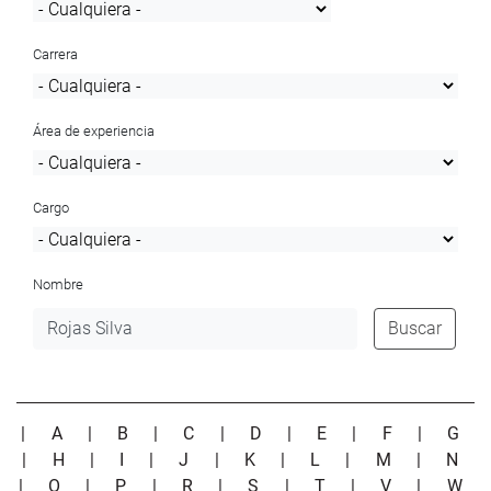
Carrera
Área de experiencia
Cargo
Nombre
Buscar
|
A
|
B
|
C
|
D
|
E
|
F
|
G
|
H
|
I
|
J
|
K
|
L
|
M
|
N
|
O
|
P
|
R
|
S
|
T
|
V
|
W