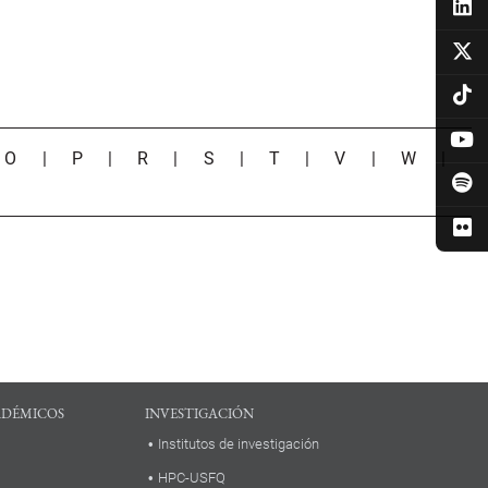
|
O
|
P
|
R
|
S
|
T
|
V
|
W
|
ADÉMICOS
INVESTIGACIÓN
Institutos de investigación
HPC-USFQ