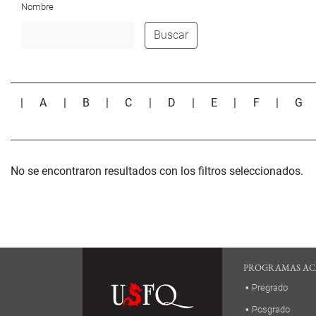
Nombre
Buscar
|
A
|
B
|
C
|
D
|
E
|
F
|
G
No se encontraron resultados con los filtros seleccionados.
PROGRAMAS AC
Pregrado
Posgrado