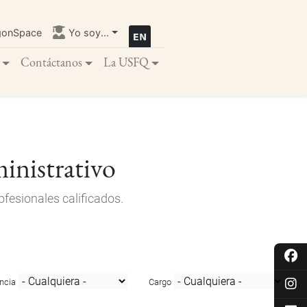
gonSpace
Yo soy...
Contáctanos
La USFQ
inistrativo
fesionales calificados.
ncia
Cargo