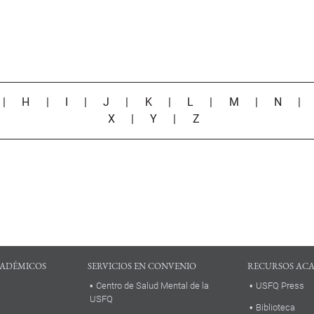
|
H
|
I
|
J
|
K
|
L
|
M
|
N
X
|
Y
|
Z
ADÉMICOS
SERVICIOS EN CONVENIO
RECURSOS AC
Centro de Salud Mental de la
USFQ Press
USFQ
Biblioteca