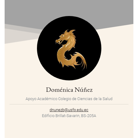
Doménica Núñez
Apoyo Académico Colegio de Ciencias de la Salud
dnunezb@usfq.edu.ec
Edificio Brillat-Savarin, BS-205A