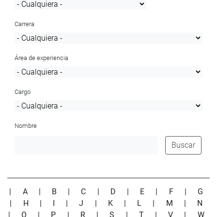
Carrera
Área de experiencia
Cargo
Nombre
Buscar
|
A
|
B
|
C
|
D
|
E
|
F
|
G
|
H
|
I
|
J
|
K
|
L
|
M
|
N
|
O
|
P
|
R
|
S
|
T
|
V
|
W