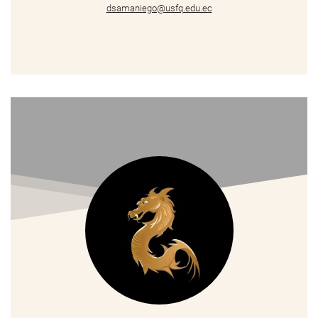
dsamaniego@usfq.edu.ec