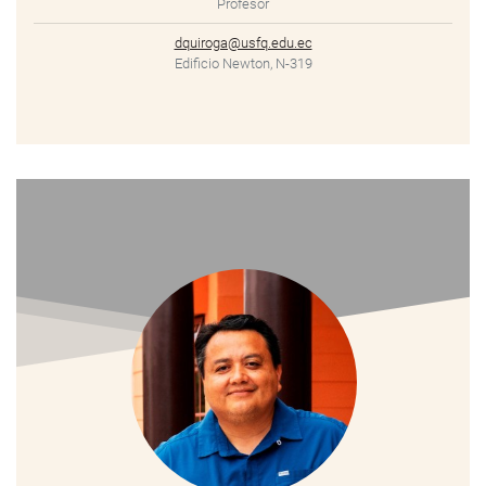
Profesor
dquiroga@usfq.edu.ec
Edificio Newton, N-319