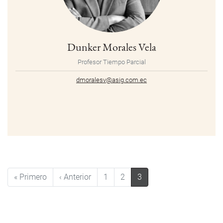
Dunker Morales Vela
Profesor Tiempo Parcial
dmoralesv@asig.com.ec
Paginación
Primera página
Página anterior
« Primero
‹ Anterior
1
2
3