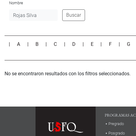
Nombre
Buscar
|
A
|
B
|
C
|
D
|
E
|
F
|
G
No se encontraron resultados con los filtros seleccionados.
PROGRAMAS AC
Pregrado
Posgrado