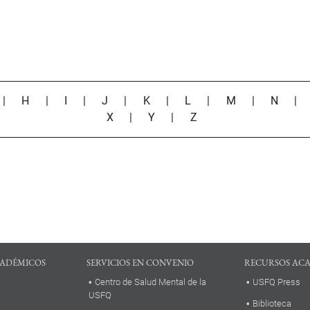
|
H
|
I
|
J
|
K
|
L
|
M
|
N
X
|
Y
|
Z
ADÉMICOS
SERVICIOS EN CONVENIO
RECURSOS AC
Centro de Salud Mental de la
USFQ Press
USFQ
Biblioteca