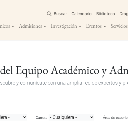
Pasar
al
Buscar
Calendario
Biblioteca
Dra
contenido
principal
micos
Admisiones
Investigación
Eventos
Servicios
 del Equipo Académico y Adm
descubre y comunícate con una amplia red de expertos y pro
Carrera
Área de experie