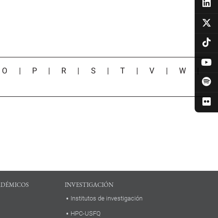
|
O
|
P
|
R
|
S
|
T
|
V
|
W
|
ADÉMICOS
INVESTIGACIÓN
Institutos de investigación
HPC-USFQ