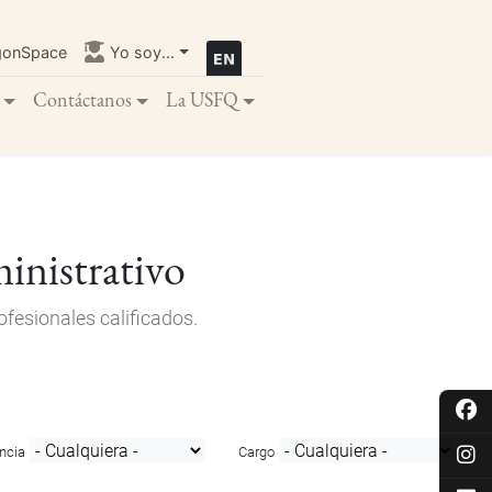
gonSpace
Yo soy...
Contáctanos
La USFQ
inistrativo
fesionales calificados.
ncia
Cargo