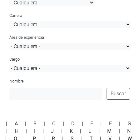
Carrera
Área de experiencia
Cargo
Nombre
Buscar
|
A
|
B
|
C
|
D
|
E
|
F
|
G
|
H
|
I
|
J
|
K
|
L
|
M
|
N
|
O
|
P
|
R
|
S
|
T
|
V
|
W