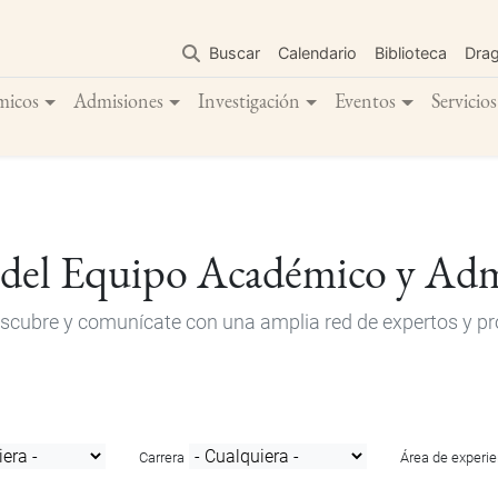
Pasar
al
Buscar
Calendario
Biblioteca
Dra
contenido
principal
micos
Admisiones
Investigación
Eventos
Servicios
 del Equipo Académico y Adm
descubre y comunícate con una amplia red de expertos y pro
Carrera
Área de experie