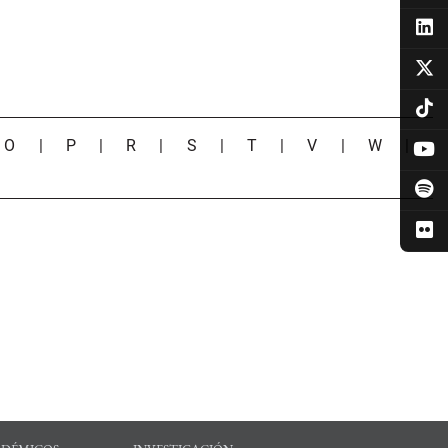
|
O
|
P
|
R
|
S
|
T
|
V
|
W
|