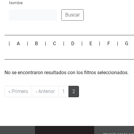
Nombre
Buscar
|
A
|
B
|
C
|
D
|
E
|
F
|
G
No se encontraron resultados con los filtros seleccionados.
Paginación
Primera página
Página anterior
« Primero
‹ Anterior
1
2