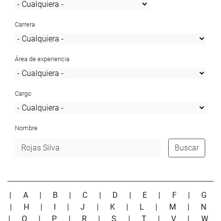
Carrera
Área de experiencia
Cargo
Nombre
Buscar
|
A
|
B
|
C
|
D
|
E
|
F
|
G
|
H
|
I
|
J
|
K
|
L
|
M
|
N
|
O
|
P
|
R
|
S
|
T
|
V
|
W