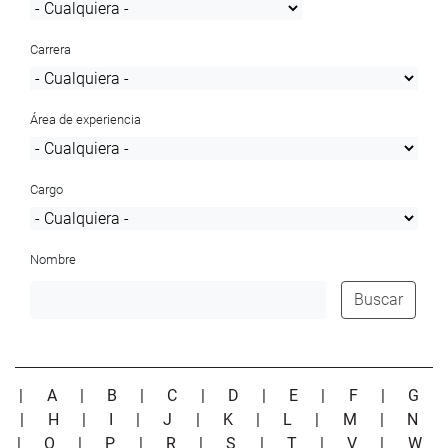
Carrera
Área de experiencia
Cargo
Nombre
Buscar
|
A
|
B
|
C
|
D
|
E
|
F
|
G
|
H
|
I
|
J
|
K
|
L
|
M
|
N
|
O
|
P
|
R
|
S
|
T
|
V
|
W