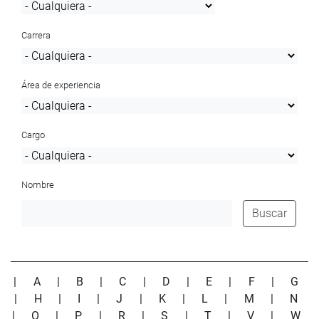
Carrera
Área de experiencia
Cargo
Nombre
Buscar
|
A
|
B
|
C
|
D
|
E
|
F
|
G
|
H
|
I
|
J
|
K
|
L
|
M
|
N
|
O
|
P
|
R
|
S
|
T
|
V
|
W