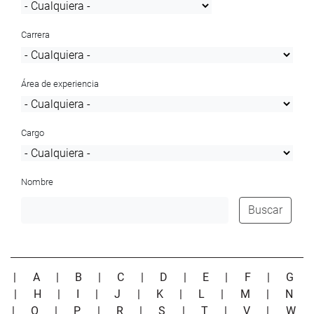
Carrera
Área de experiencia
Cargo
Nombre
Buscar
|
A
|
B
|
C
|
D
|
E
|
F
|
G
|
H
|
I
|
J
|
K
|
L
|
M
|
N
|
O
|
P
|
R
|
S
|
T
|
V
|
W