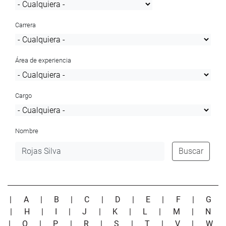
Carrera
Área de experiencia
Cargo
Nombre
Buscar
|
A
|
B
|
C
|
D
|
E
|
F
|
G
|
H
|
I
|
J
|
K
|
L
|
M
|
N
|
O
|
P
|
R
|
S
|
T
|
V
|
W