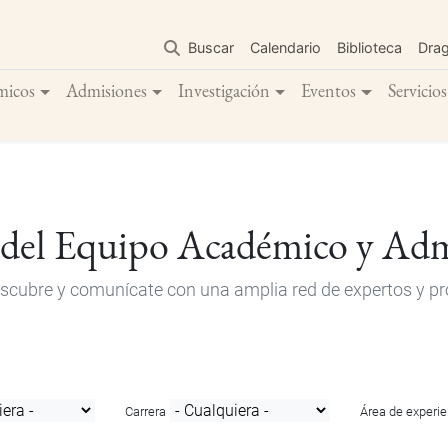
Pasar
al
Buscar
Calendario
Biblioteca
Dra
contenido
principal
micos
Admisiones
Investigación
Eventos
Servicios
 del Equipo Académico y Adm
descubre y comunícate con una amplia red de expertos y pro
Carrera
Área de experie