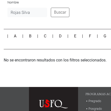
Nombre
Buscar
|
A
|
B
|
C
|
D
|
E
|
F
|
G
No se encontraron resultados con los filtros seleccionados.
PROGRAMAS AC
Pregrado
Posgrado