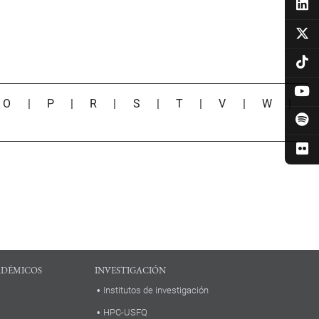
|
O
|
P
|
R
|
S
|
T
|
V
|
W
|
ADÉMICOS
INVESTIGACIÓN
Institutos de investigación
HPC-USFQ