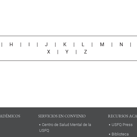
|
H
|
I
|
J
|
K
|
L
|
M
|
N
X
|
Y
|
Z
ADÉMICOS
SERVICIOS EN CONVENIO
RECURSOS AC
Centro de Salud Mental de la
USFQ Press
USFQ
Biblioteca