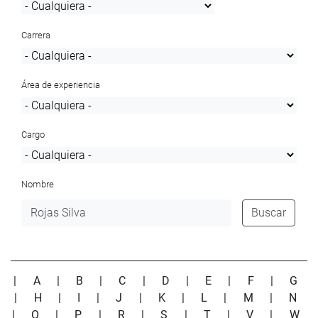
Carrera
Área de experiencia
Cargo
Nombre
Buscar
|
A
|
B
|
C
|
D
|
E
|
F
|
G
|
H
|
I
|
J
|
K
|
L
|
M
|
N
|
O
|
P
|
R
|
S
|
T
|
V
|
W