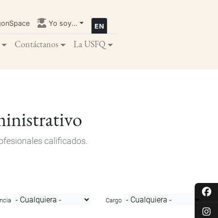
gonSpace
Yo soy...
Contáctanos
La USFQ
inistrativo
fesionales calificados.
ncia
Cargo