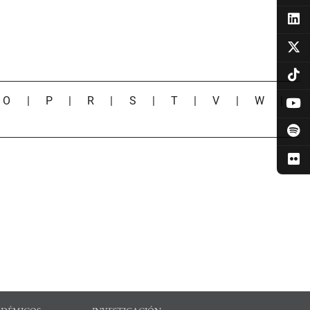
|
O
|
P
|
R
|
S
|
T
|
V
|
W
|