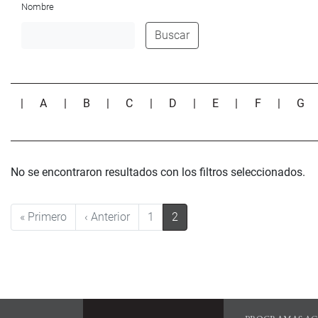
Nombre
Buscar
|
A
|
B
|
C
|
D
|
E
|
F
|
G
No se encontraron resultados con los filtros seleccionados.
Paginación
Primera página
Página anterior
« Primero
‹ Anterior
1
2