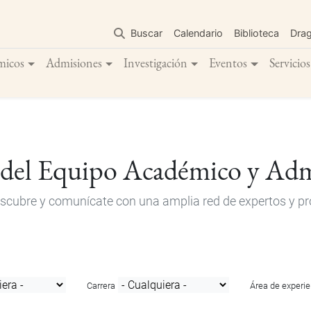
Pasar
al
Buscar
Calendario
Biblioteca
Dra
contenido
principal
micos
Admisiones
Investigación
Eventos
Servicios
 del Equipo Académico y Adm
descubre y comunícate con una amplia red de expertos y pro
Carrera
Área de experie