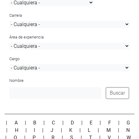
Carrera
Área de experiencia
Cargo
Nombre
Buscar
|
A
|
B
|
C
|
D
|
E
|
F
|
G
|
H
|
I
|
J
|
K
|
L
|
M
|
N
|
O
|
P
|
R
|
S
|
T
|
V
|
W