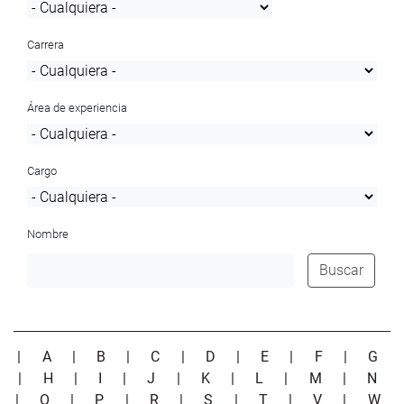
Carrera
Área de experiencia
Cargo
Nombre
Buscar
|
A
|
B
|
C
|
D
|
E
|
F
|
G
|
H
|
I
|
J
|
K
|
L
|
M
|
N
|
O
|
P
|
R
|
S
|
T
|
V
|
W