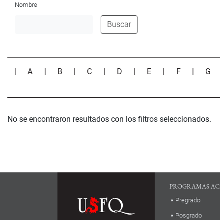
Nombre
Buscar
|
A
|
B
|
C
|
D
|
E
|
F
|
G
No se encontraron resultados con los filtros seleccionados.
PROGRAMAS AC
Pregrado
Posgrado