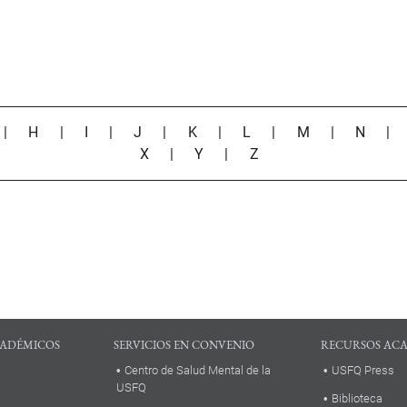
|
H
|
I
|
J
|
K
|
L
|
M
|
N
X
|
Y
|
Z
ADÉMICOS
SERVICIOS EN CONVENIO
RECURSOS AC
Centro de Salud Mental de la
USFQ Press
USFQ
Biblioteca