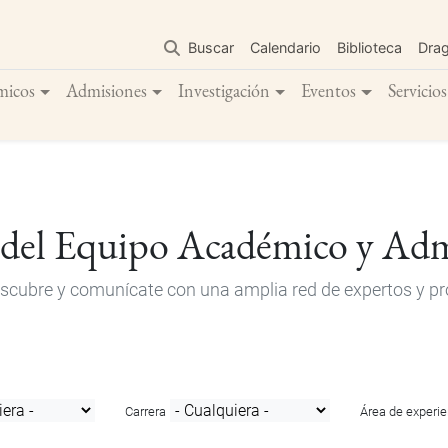
Pasar
al
Buscar
Calendario
Biblioteca
Dra
contenido
principal
micos
Admisiones
Investigación
Eventos
Servicios
 del Equipo Académico y Adm
descubre y comunícate con una amplia red de expertos y pro
Carrera
Área de experie