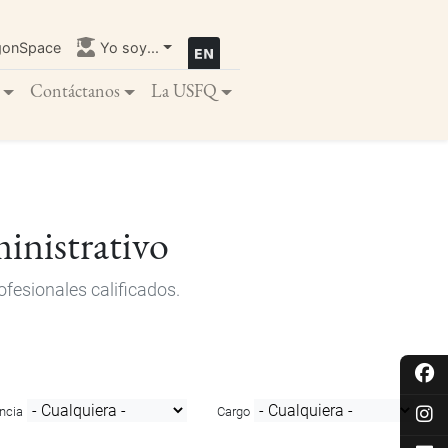
gonSpace
Yo soy...
Contáctanos
La USFQ
inistrativo
fesionales calificados.
ncia
Cargo