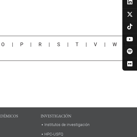
|
O
|
P
|
R
|
S
|
T
|
V
|
W
|
ADÉMICOS
INVESTIGACIÓN
Institutos de investigación
HPC-USFQ