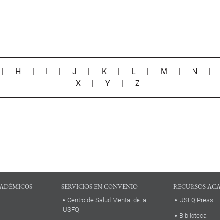
|
H
|
I
|
J
|
K
|
L
|
M
|
N
X
|
Y
|
Z
ADÉMICOS
SERVICIOS EN CONVENIO
RECURSOS AC
Centro de Salud Mental de la
USFQ Press
USFQ
Biblioteca