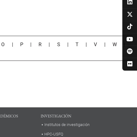
|
O
|
P
|
R
|
S
|
T
|
V
|
W
|
ADÉMICOS
INVESTIGACIÓN
Institutos de investigación
HPC-USFQ