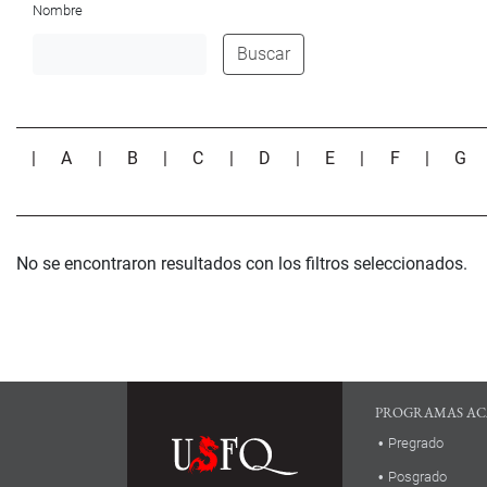
Nombre
Buscar
|
A
|
B
|
C
|
D
|
E
|
F
|
G
No se encontraron resultados con los filtros seleccionados.
PROGRAMAS AC
Pregrado
Posgrado