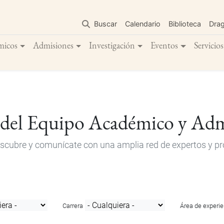
Pasar
al
Buscar
Calendario
Biblioteca
Dra
contenido
principal
micos
Admisiones
Investigación
Eventos
Servicios
 del Equipo Académico y Adm
descubre y comunícate con una amplia red de expertos y pro
Carrera
Área de experie