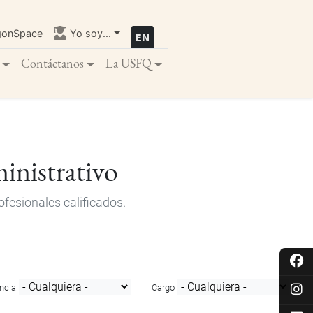
gonSpace
Yo soy...
Contáctanos
La USFQ
inistrativo
fesionales calificados.
ncia
Cargo