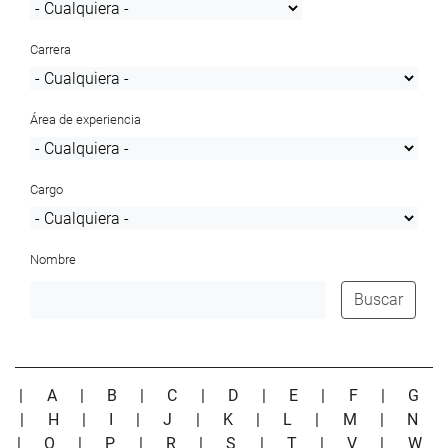
Carrera
Área de experiencia
Cargo
Nombre
Buscar
|
A
|
B
|
C
|
D
|
E
|
F
|
G
|
H
|
I
|
J
|
K
|
L
|
M
|
N
|
O
|
P
|
R
|
S
|
T
|
V
|
W