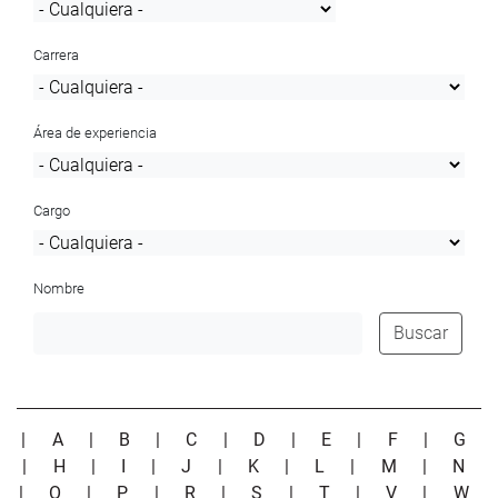
Carrera
Área de experiencia
Cargo
Nombre
Buscar
|
A
|
B
|
C
|
D
|
E
|
F
|
G
|
H
|
I
|
J
|
K
|
L
|
M
|
N
|
O
|
P
|
R
|
S
|
T
|
V
|
W