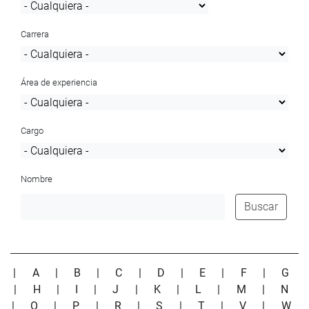
Carrera
Área de experiencia
Cargo
Nombre
Buscar
|
A
|
B
|
C
|
D
|
E
|
F
|
G
|
H
|
I
|
J
|
K
|
L
|
M
|
N
|
O
|
P
|
R
|
S
|
T
|
V
|
W