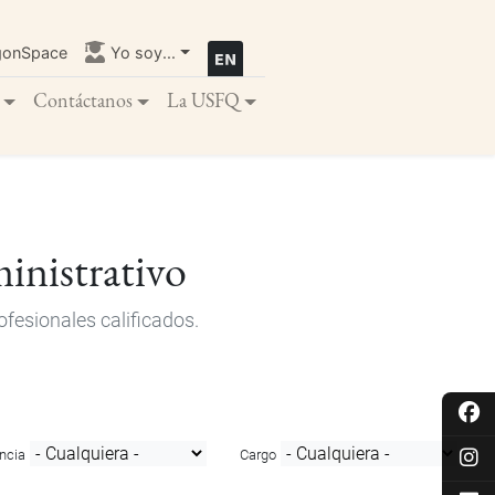
gonSpace
Yo soy...
Contáctanos
La USFQ
inistrativo
fesionales calificados.
ncia
Cargo