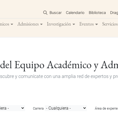
Pasar
al
Buscar
Calendario
Biblioteca
Dra
contenido
principal
micos
Admisiones
Investigación
Eventos
Servicios
 del Equipo Académico y Adm
descubre y comunícate con una amplia red de expertos y pro
Carrera
Área de experie