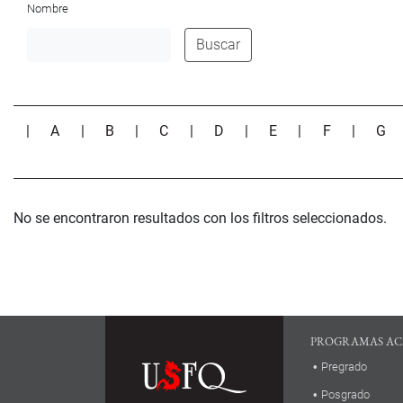
Nombre
Buscar
|
A
|
B
|
C
|
D
|
E
|
F
|
G
No se encontraron resultados con los filtros seleccionados.
PROGRAMAS AC
Pregrado
Posgrado