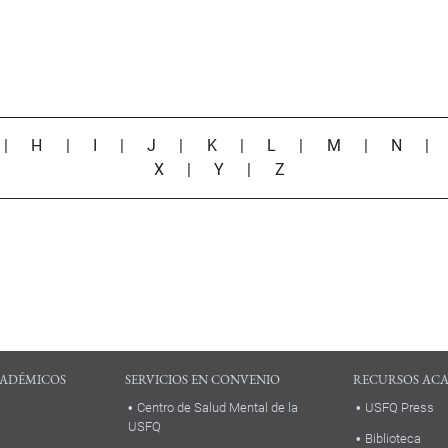
|
H
|
I
|
J
|
K
|
L
|
M
|
N
X
|
Y
|
Z
ADÉMICOS
SERVICIOS EN CONVENIO
RECURSOS AC
Centro de Salud Mental de la
USFQ Press
USFQ
Biblioteca