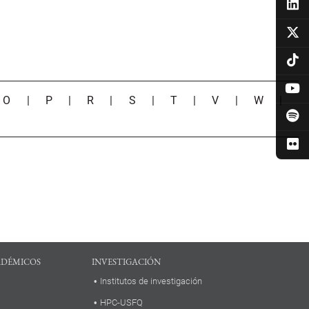
|
O
|
P
|
R
|
S
|
T
|
V
|
W
|
ADÉMICOS
INVESTIGACIÓN
Institutos de investigación
HPC-USFQ