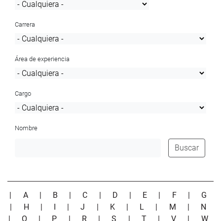
Carrera
Área de experiencia
Cargo
Nombre
Buscar
|
A
|
B
|
C
|
D
|
E
|
F
|
G
|
H
|
I
|
J
|
K
|
L
|
M
|
N
|
O
|
P
|
R
|
S
|
T
|
V
|
W