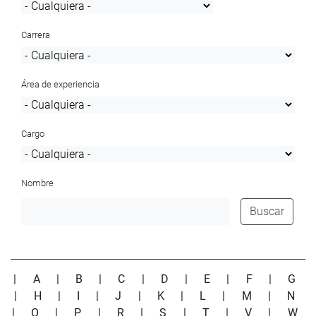
Carrera
Área de experiencia
Cargo
Nombre
Buscar
|
A
|
B
|
C
|
D
|
E
|
F
|
G
|
H
|
I
|
J
|
K
|
L
|
M
|
N
|
O
|
P
|
R
|
S
|
T
|
V
|
W