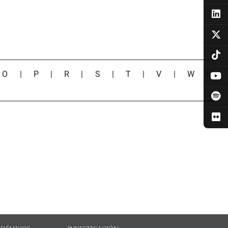
|
O
|
P
|
R
|
S
|
T
|
V
|
W
|