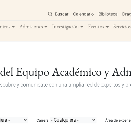
Pasar
al
Buscar
Calendario
Biblioteca
Dra
contenido
principal
micos
Admisiones
Investigación
Eventos
Servicios
 del Equipo Académico y Adm
descubre y comunícate con una amplia red de expertos y pro
Carrera
Área de experie