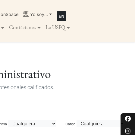
gonSpace
Yo soy...
Contáctanos
La USFQ
inistrativo
fesionales calificados.
ncia
Cargo