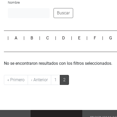
Nombre
Buscar
|
A
|
B
|
C
|
D
|
E
|
F
|
G
No se encontraron resultados con los filtros seleccionados.
Paginación
Primera página
Página anterior
« Primero
‹ Anterior
1
2