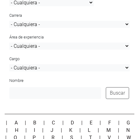
Carrera
Área de experiencia
Cargo
Nombre
Buscar
|
A
|
B
|
C
|
D
|
E
|
F
|
G
|
H
|
I
|
J
|
K
|
L
|
M
|
N
|
O
|
P
|
R
|
S
|
T
|
V
|
W