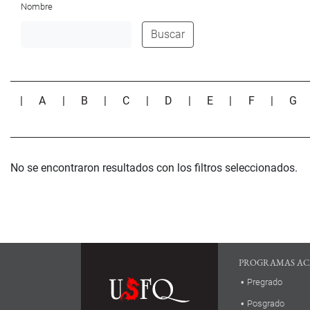
Nombre
Buscar
|
A
|
B
|
C
|
D
|
E
|
F
|
G
No se encontraron resultados con los filtros seleccionados.
PROGRAMAS AC
Pregrado
Posgrado