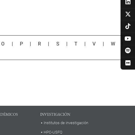
|
O
|
P
|
R
|
S
|
T
|
V
|
W
|
ADÉMICOS
INVESTIGACIÓN
Institutos de investigación
HPC-USFQ