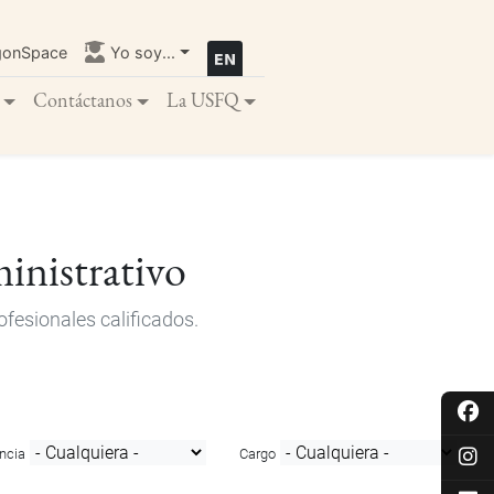
gonSpace
Yo soy...
Contáctanos
La USFQ
inistrativo
fesionales calificados.
ncia
Cargo