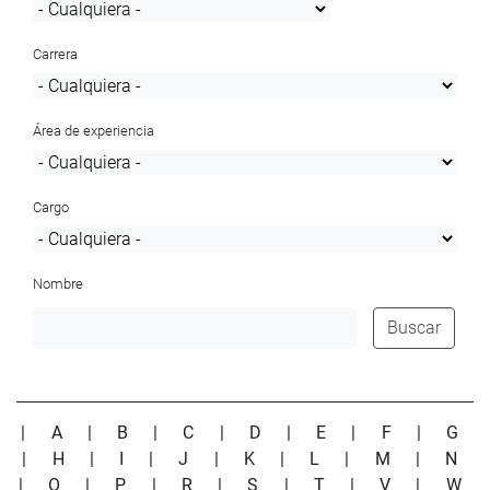
Carrera
Área de experiencia
Cargo
Nombre
Buscar
|
A
|
B
|
C
|
D
|
E
|
F
|
G
|
H
|
I
|
J
|
K
|
L
|
M
|
N
|
O
|
P
|
R
|
S
|
T
|
V
|
W