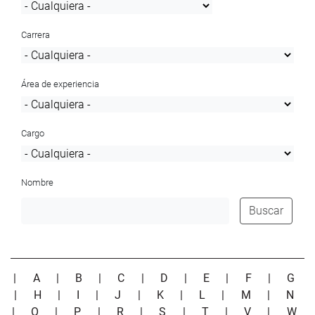
Carrera
Área de experiencia
Cargo
Nombre
Buscar
|
A
|
B
|
C
|
D
|
E
|
F
|
G
|
H
|
I
|
J
|
K
|
L
|
M
|
N
|
O
|
P
|
R
|
S
|
T
|
V
|
W