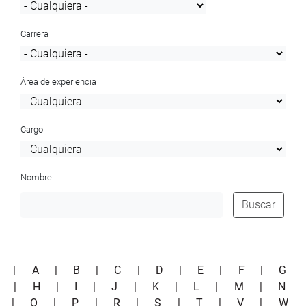
Carrera
Área de experiencia
Cargo
Nombre
Buscar
|
A
|
B
|
C
|
D
|
E
|
F
|
G
|
H
|
I
|
J
|
K
|
L
|
M
|
N
|
O
|
P
|
R
|
S
|
T
|
V
|
W