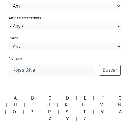
Área de experiencia
Cargo
Nombre
Buscar
|
A
|
B
|
C
|
D
|
E
|
F
|
G
|
H
|
I
|
J
|
K
|
L
|
M
|
N
|
O
|
P
|
R
|
S
|
T
|
V
|
W
|
X
|
Y
|
Z