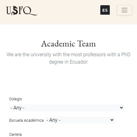
Skip
to
main
Buscar
content
Academic Team
We are the university with the most professors with a PhD
degree in Ecuador.
Colegio
Escuela Académica
Carrera