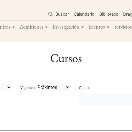
Pasar
al
Buscar
Calendario
Biblioteca
Dra
contenido
principal
micos
Admisiones
Investigación
Eventos
Servicios
Cursos
Vigencia
Curso