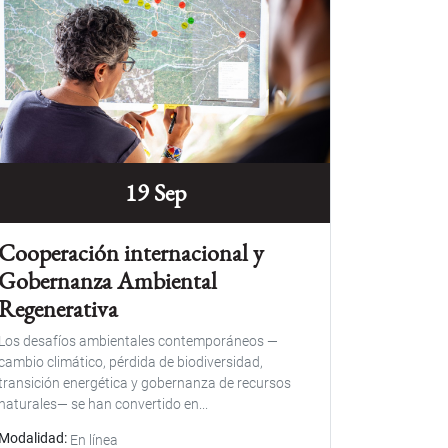
19 Sep
Cooperación internacional y
Gobernanza Ambiental
Regenerativa
Los desafíos ambientales contemporáneos —
cambio climático, pérdida de biodiversidad,
transición energética y gobernanza de recursos
naturales— se han convertido en...
Modalidad
En línea