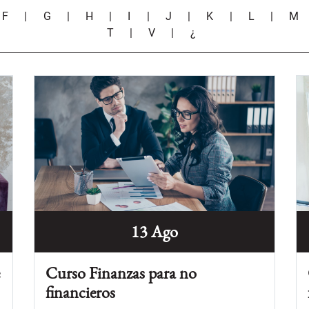
|
F
|
G
|
H
|
I
|
J
|
K
|
L
|
M
T
|
V
|
¿
13 Ago
e
Curso Finanzas para no
financieros