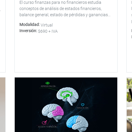
El curso finanzas para no financieros estudia
conceptos de análisis de estados financieros,
e
balance general, estado de pérdidas y ganancias...
Modalidad
Virtual
Inversión
$690 + IVA