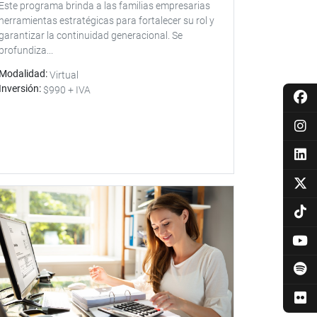
Este programa brinda a las familias empresarias
herramientas estratégicas para fortalecer su rol y
garantizar la continuidad generacional. Se
profundiza...
Modalidad
Virtual
Inversión
$990 + IVA