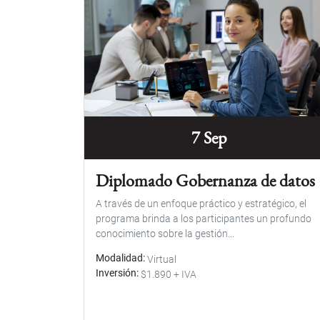
7 Sep
Diplomado Gobernanza de datos
A través de un enfoque práctico y estratégico, el
programa brinda a los participantes un profundo
conocimiento sobre la gestión...
Modalidad
Virtual
Inversión
$1.890 + IVA