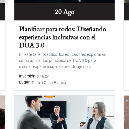
20 Ago
Planificar para todos: Diseñando
experiencias inclusivas con el
DUA 3.0
En este taller práctico, los educadores explorarán
cómo aplicar los principios del DUA 3.0 para
diseñar experiencias de aprendizaje más...
Inversión
$15,00
Lugar
Teatro Casa Blanca