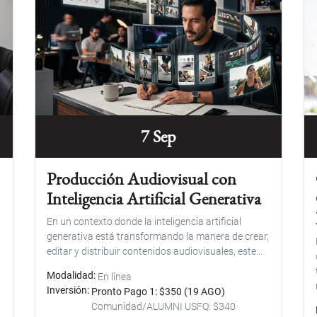
7 Sep
Producción Audiovisual con
Inteligencia Artificial Generativa
En un contexto donde la inteligencia artificial
generativa está transformando la manera de crear,
editar y distribuir contenidos audiovisuales, este...
Modalidad
En línea
Inversión
Pronto Pago 1: $350 (19 AGO)
Comunidad/ALUMNI USFQ: $340