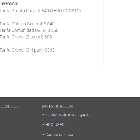
Inversión
Tarifa Pronto Pago: $ 540 (1ERO AGOSTO)
Tarifa Público General: $ 640
Tarifa Comunidad USFQ: $ 550
Tarifa Grupal (2 pax): $ 608
Tarifa Grupal (3-4 pax): $565
ADÉMICOS
INVESTIGACIÓN
Institutos de investigación
HPC-USFQ
Comité de ética