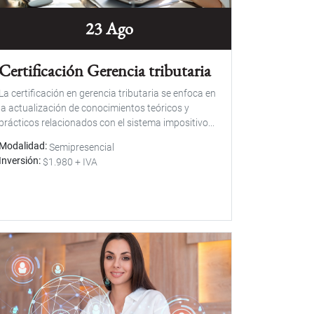
23 Ago
Certificación Gerencia tributaria
La certificación en gerencia tributaria se enfoca en
la actualización de conocimientos teóricos y
prácticos relacionados con el sistema impositivo...
Modalidad
Semipresencial
Inversión
$1.980 + IVA