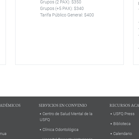
Grupos (2 PAX): $350
Grupos (+5 PAX): $340
Tarifa Público General: $400
a
ADÉMICOS
SERVICIOS EN CONVENIO
RECURSOS AC
Centro de Salud Mental de la
USFQ Press
USFQ
Biblioteca
Clínica Odontológica
inua
Calendario