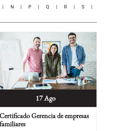
|
N
|
P
|
Q
|
R
|
S
|
17 Ago
Certificado Gerencia de empresas
familiares