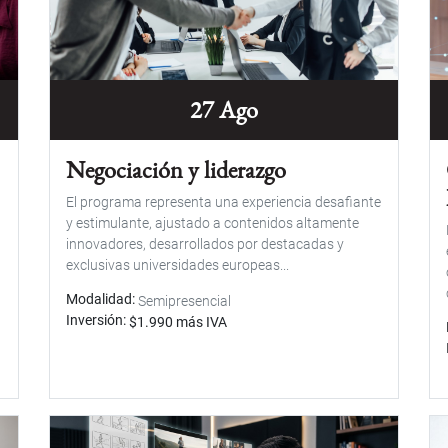
27 Ago
Negociación y liderazgo
El programa representa una experiencia desafiante
y estimulante, ajustado a contenidos altamente
innovadores, desarrollados por destacadas y
exclusivas universidades europeas...
Modalidad
Semipresencial
Inversión
$1.990 más IVA