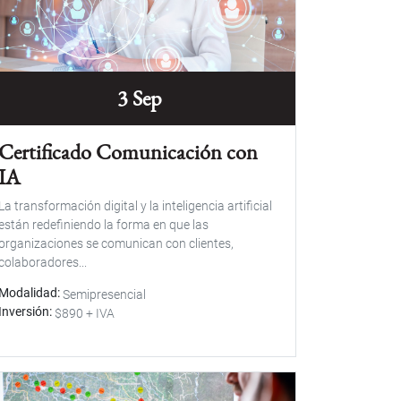
3 Sep
Certificado Comunicación con
IA
La transformación digital y la inteligencia artificial
están redefiniendo la forma en que las
organizaciones se comunican con clientes,
colaboradores...
Modalidad
Semipresencial
Inversión
$890 + IVA