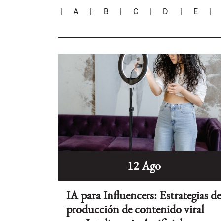
|
A
|
B
|
C
|
D
|
E
12 Ago
IA para Influencers: Estrategias d
producción de contenido viral