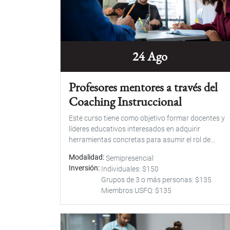
24 Ago
Profesores mentores a través del
Coaching Instruccional
Este curso tiene como objetivo formar docentes y
líderes educativos interesados en adquirir
herramientas concretas para asumir el rol de...
Modalidad
Semipresencial
Inversión
Individuales: $150
Grupos de 3 o más personas: $135
Miembros USFQ: $135