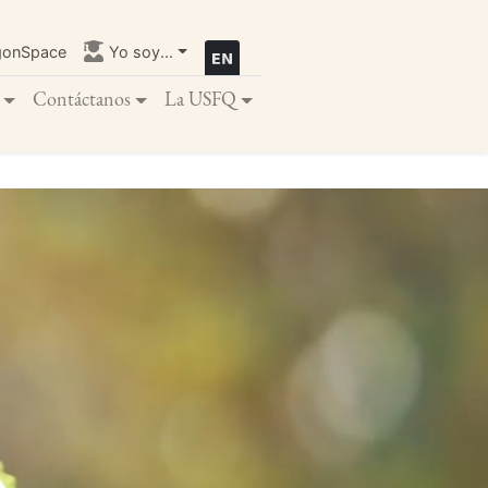
gonSpace
Yo soy...
Contáctanos
La USFQ