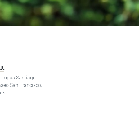
R
Campus Santiago
seo San Francisco,
ek.