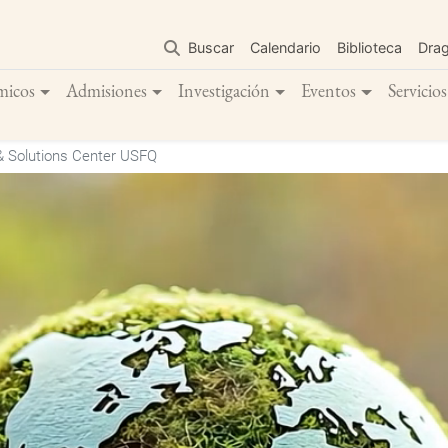
Pasar
al
Buscar
Calendario
Biblioteca
Dra
contenido
principal
micos
Admisiones
Investigación
Eventos
Servicios
 Solutions Center USFQ