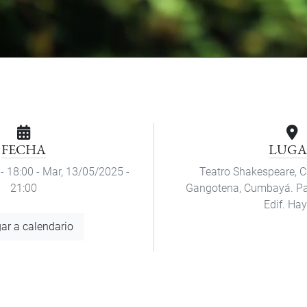
FECHA
LUGA
- 18:00
-
Mar, 13/05/2025 -
Teatro Shakespeare, 
21:00
Gangotena, Cumbayá. Pa
Edif. Hay
ar a calendario