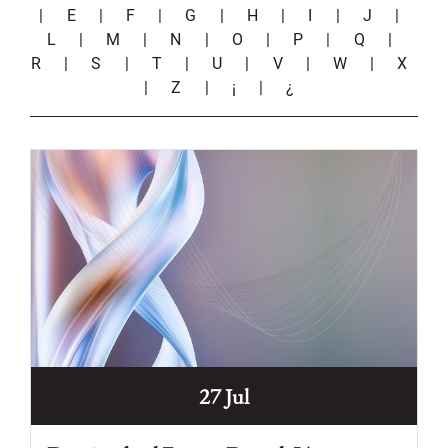
|
E
|
F
|
G
|
H
|
I
|
J
|
L
|
M
|
N
|
O
|
P
|
Q
|
R
|
S
|
T
|
U
|
V
|
W
|
X
|
Z
|
¡
|
¿
27 Jul