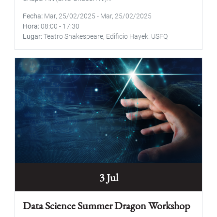
Fecha
Mar, 25/02/2025
-
Mar, 25/02/2025
Hora
08:00
-
17:30
Lugar
Teatro Shakespeare, Edificio Hayek. USFQ
3 Jul
Data Science Summer Dragon Workshop