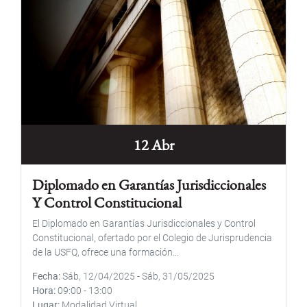
12 Abr
Diplomado en Garantías Jurisdiccionales
Y Control Constitucional
El Diplomado en Garantías Jurisdiccionales y Control
Constitucional, ofertado por el Colegio de Jurisprudencia
de la USFQ, ofrece una formación...
Fecha
Sáb, 12/04/2025
-
Sáb, 31/05/2025
Hora
09:00
-
13:00
Lugar
Modalidad Virtual