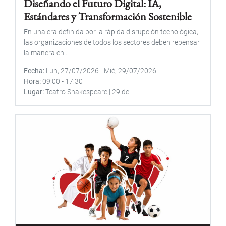
Diseñando el Futuro Digital: IA,
Estándares y Transformación Sostenible
En una era definida por la rápida disrupción tecnológica,
las organizaciones de todos los sectores deben repensar
la manera en...
Fecha
Lun, 27/07/2026
-
Mié, 29/07/2026
Hora
09:00
-
17:30
Lugar
Teatro Shakespeare | 29 de