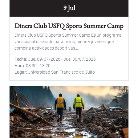
9 Jul
Diners Club USFQ Sports Summer Camp
Diners Club USFQ Sports Summer Camp Es un programa
vacacional diseñado para niños, niñas y jóvenes que
combina actividades deportivas...
Fecha
Jue, 09/07/2026
-
Jue, 30/07/2026
Hora
08:30
-
13:20
Lugar
Universidad San Francisco de Quito