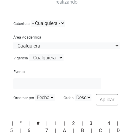
realizando
Cobertura
Área Académica
Vigencia
Evento
Ordernar por
Orden
Aplicar
|
"
|
#
|
1
|
2
|
3
|
4
|
5
|
6
|
7
|
A
|
B
|
C
|
D