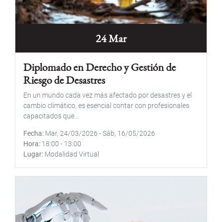
24 Mar
Diplomado en Derecho y Gestión de
Riesgo de Desastres
En un mundo cada vez más afectado por desastres y el
cambio climático, es esencial contar con profesionales
capacitados que...
Fecha
Mar, 24/03/2026
-
Sáb, 16/05/2026
Hora
18:00
-
13:00
Lugar
Modalidad Virtual