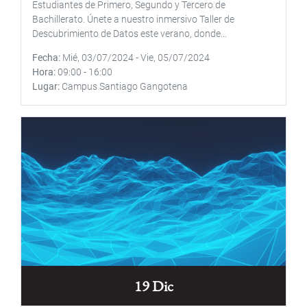
Estudiantes de Primero, Segundo y Tercero de
Bachillerato. Únete a nuestro inmersivo Taller de
Descubrimiento de Datos este verano, donde...
Fecha
Mié, 03/07/2024
-
Vie, 05/07/2024
Hora
09:00
-
16:00
Lugar
Campus Santiago Gangotena
19 Dic