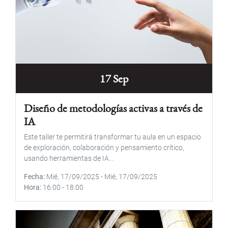
17 Sep
Diseño de metodologías activas a través de
IA
Este taller te permitirá transformar tu aula en un espacio
de exploración, colaboración y pensamiento crítico,
usando herramientas de IA...
Fecha
Mié, 17/09/2025
-
Mié, 17/09/2025
Hora
16:00
-
18:00