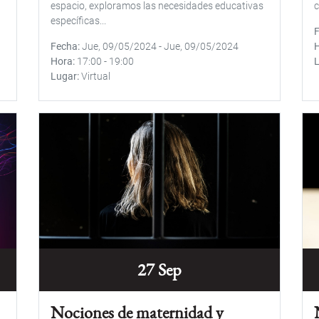
espacio, exploramos las necesidades educativas
c
específicas...
Fecha
Jue, 09/05/2024
-
Jue, 09/05/2024
Hora
17:00
-
19:00
Lugar
Virtual
27 Sep
Nociones de maternidad y