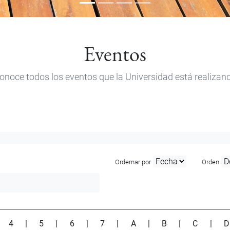
Eventos
onoce todos los eventos que la Universidad está realizan
Ordernar por
Orden
|
4
|
5
|
6
|
7
|
A
|
B
|
C
|