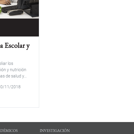
a Escolar y
liar los
ón y nutrición
as de salud y...
10/11/2018
ADÉMICOS
INVESTIGACIÓN