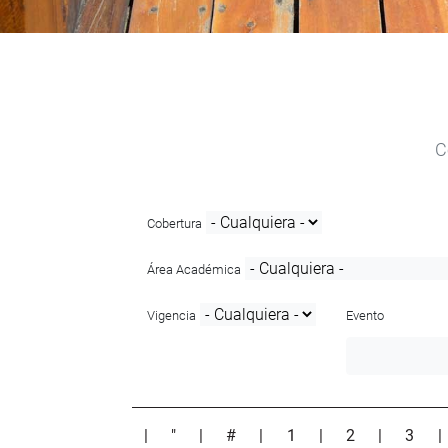
C
Cobertura
Área Académica
Vigencia
Evento
|
"
|
#
|
1
|
2
|
3