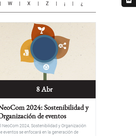
|
W
|
X
|
Z
|
¡
|
¿
8 Abr
NeoCom 2024: Sostenibilidad y
Organización de eventos
l NeoCom 2024, Sostenibilidad y Organización
e eventos se enfocará en la generación de