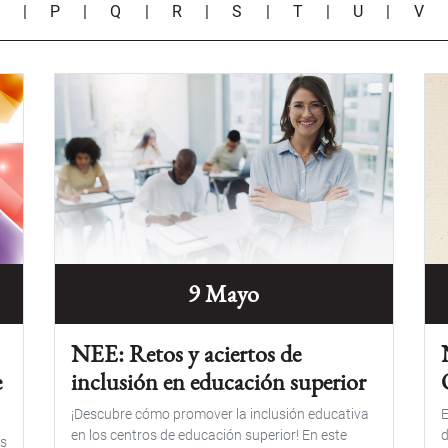
O
|
P
|
Q
|
R
|
S
|
T
|
U
|
V
9 Mayo
NEE: Retos y aciertos de
e
inclusión en educación superior
¡Descubre cómo promover la inclusión educativa
E
en los centros de educación superior! En este
d
es