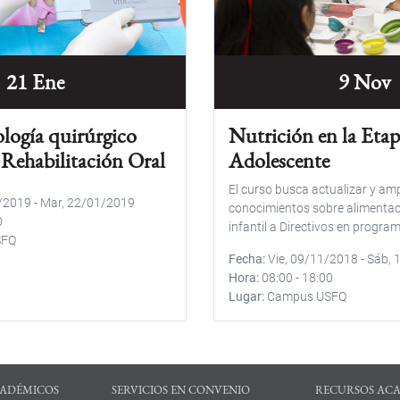
21 Ene
9 Nov
logía quirúrgico
Nutrición en la Etap
 Rehabilitación Oral
Adolescente
El curso busca actualizar y amp
1/2019
-
Mar, 22/01/2019
conocimientos sobre alimentaci
0
infantil a Directivos en program
SFQ
Fecha
Vie, 09/11/2018
-
Sáb, 
Hora
08:00
-
18:00
Lugar
Campus USFQ
ADÉMICOS
SERVICIOS EN CONVENIO
RECURSOS AC