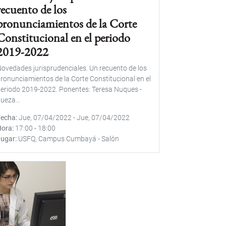
recuento de los
pronunciamientos de la Corte
Constitucional en el periodo
2019-2022
ovedades jurisprudenciales. Un recuento de los
ronunciamientos de la Corte Constitucional en el
eriodo 2019-2022. Ponentes: Teresa Nuques -
ueza...
Fecha
Jue, 07/04/2022
-
Jue, 07/04/2022
Hora
17:00
-
18:00
Lugar
USFQ, Campus Cumbayá - Salón