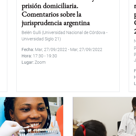
prisión domiciliaria.
Comentarios sobre la
jurisprudencia argentina
Belén Gulli (Universidad Nacional de Córdova -
Universidad Siglo 21)
N
p
Fecha
Mar, 27/09/2022
-
Mar, 27/09/2022
p
Hora
17:30
-
19:30
J
Lugar
Zoom