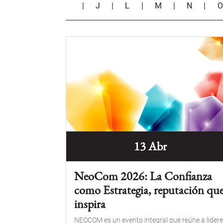
|
J
|
L
|
M
|
N
|
13 Abr
NeoCom 2026: La Confianza
como Estrategia, reputación qu
inspira
NEOCOM es un evento integral que reúne a líder