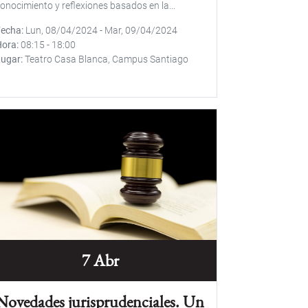
onocimiento y reflexiones basados en la...
Fecha
Lun, 08/04/2024
-
Mar, 09/04/2024
Hora
08:15
-
18:00
Lugar
Teatro Casa Blanca, Campus Santiago
7 Abr
Novedades jurisprudenciales. Un