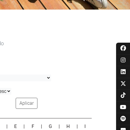
do
Aplicar
D
|
E
|
F
|
G
|
H
|
I