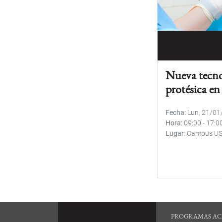
Nueva tecno
protésica en
Fecha
Lun, 21/0
Hora
09:00
-
17:0
Lugar
Campus U
PROGRAMAS AC