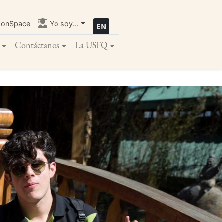
gonSpace
Yo soy...
Contáctanos
La USFQ