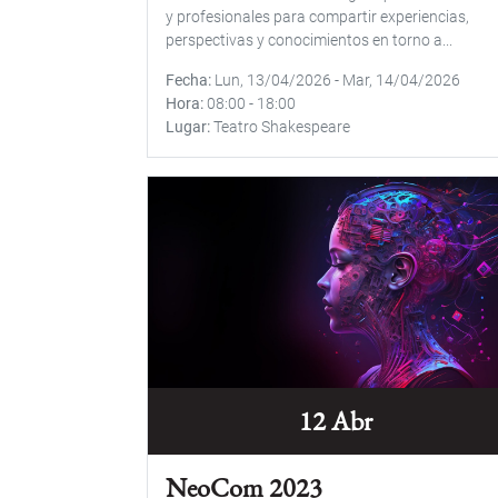
y profesionales para compartir experiencias,
perspectivas y conocimientos en torno a...
Fecha
Lun, 13/04/2026
-
Mar, 14/04/2026
Hora
08:00
-
18:00
Lugar
Teatro Shakespeare
12 Abr
NeoCom 2023