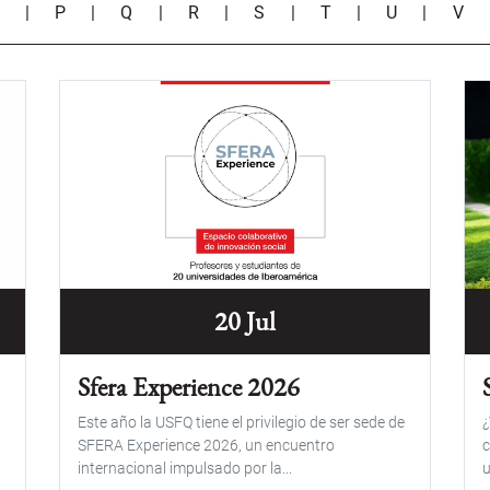
O
|
P
|
Q
|
R
|
S
|
T
|
U
|
V
20 Jul
Sfera Experience 2026
Este año la USFQ tiene el privilegio de ser sede de
¿
SFERA Experience 2026, un encuentro
c
internacional impulsado por la...
u