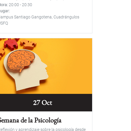
Hora
20:00
-
20:30
Lugar
Campus Santiago Gangotena, Cuadrángulos
USFQ
27 Oct
Semana de la Psicología
eflexión y aprendizaje sobre la psicología desde