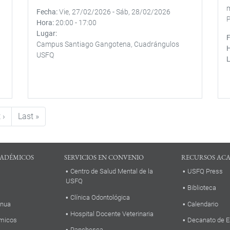
m
a
Fecha
Vie, 27/02/2026
-
Sáb, 28/02/2026
P
Hora
20:00
-
17:00
Lugar
Campus Santiago Gangotena, Cuadrángulos
USFQ
Siguiente página
Última página
 ›
Last »
ADÉMICOS
SERVICIOS EN CONVENIO
RECURSOS AC
Centro de Salud Mental de la
USFQ Press
USFQ
Biblioteca
Clínica Odontológica
inua
Calendario
Hospital Docente Veterinaria
micos
Decanato de E
Panchesca