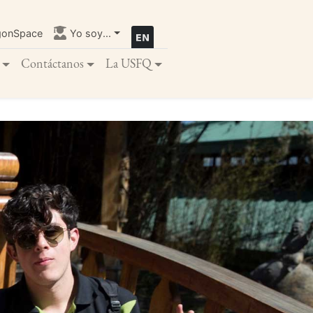
gonSpace
Yo soy...
Contáctanos
La USFQ