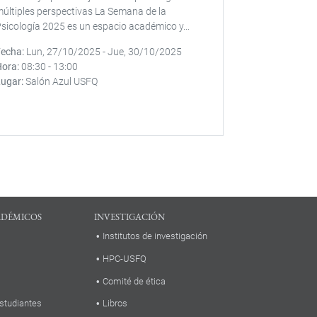
últiples perspectivas La Semana de la
sicología 2025 es un espacio académico y...
Fecha
Lun, 27/10/2025
-
Jue, 30/10/2025
Hora
08:30
-
13:00
Lugar
Salón Azul USFQ
ADÉMICOS
INVESTIGACIÓN
Institutos de investigación
HPC-USFQ
Comité de ética
studiantes
Libros