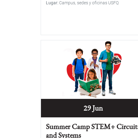
Lugar
Campus, sedes y oficinas USFQ
29 Jun
Summer Camp STEM+ Circuit
and Systems