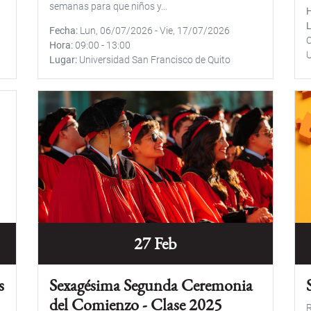
semanas para que niños y...
Fecha
Lun, 06/07/2026
-
Vie, 17/07/2026
Hora
09:00
-
13:00
Lugar
Universidad San Francisco de Quito
27 Feb
s
Sexagésima Segunda Ceremonia
del Comienzo - Clase 2025
R