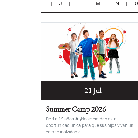
|
J
|
L
|
M
|
N
|
21 Jul
Summer Camp 2026
De 4 a 15 años 🌟 ¡No se pierdan esta
oportunidad única para que sus hijos vivan un
verano inolvidable...