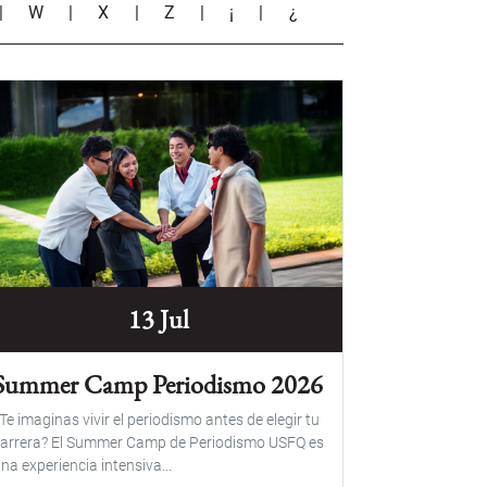
|
W
|
X
|
Z
|
¡
|
¿
13 Jul
Summer Camp Periodismo 2026
Te imaginas vivir el periodismo antes de elegir tu
arrera? El Summer Camp de Periodismo USFQ es
na experiencia intensiva...