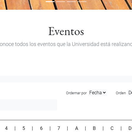
Eventos
onoce todos los eventos que la Universidad está realizan
Ordernar por
Orden
|
4
|
5
|
6
|
7
|
A
|
B
|
C
|