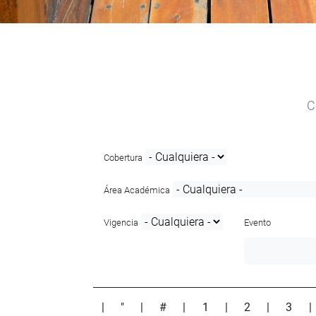
C
Cobertura
Área Académica
Vigencia
Evento
|
"
|
#
|
1
|
2
|
3