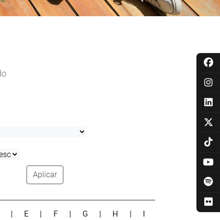
do
Aplicar
D
|
E
|
F
|
G
|
H
|
I