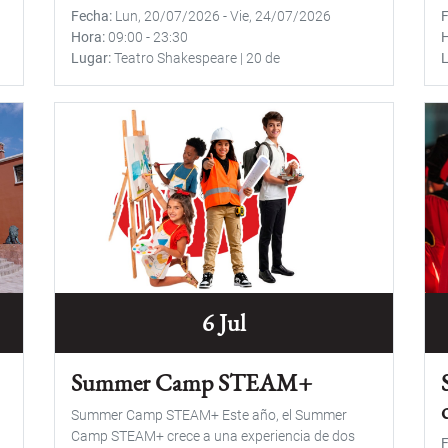
Fecha
Lun, 20/07/2026
-
Vie, 24/07/2026
Hora
09:00
-
23:30
Lugar
Teatro Shakespeare | 20 de
6 Jul
Summer Camp STEAM+
Summer Camp STEAM+ Este año, el Summer
Camp STEAM+ crece a una experiencia de dos