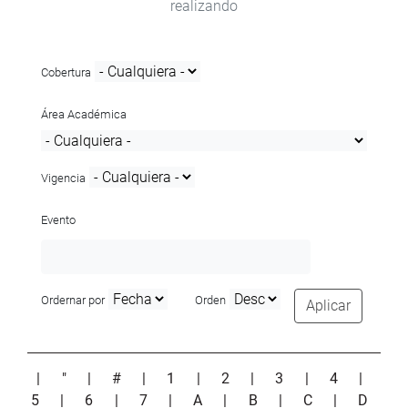
realizando
Cobertura
Área Académica
Vigencia
Evento
Ordernar por
Orden
Aplicar
|
"
|
#
|
1
|
2
|
3
|
4
|
5
|
6
|
7
|
A
|
B
|
C
|
D