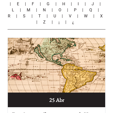
|
E
|
F
|
G
|
H
|
I
|
J
|
L
|
M
|
N
|
O
|
P
|
Q
|
R
|
S
|
T
|
U
|
V
|
W
|
X
|
Z
|
¡
|
¿
25 Abr