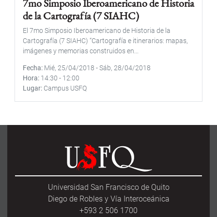
7mo Simposio Iberoamericano de Historia
de la Cartografía (7 SIAHC)
El 7mo Simposio Iberoamericano de Historia de la
Cartografía (7 SIAHC) “Cartografía e itinerarios: mapas,
imágenes y memorias construidos en...
Fecha
Mié, 25/04/2018
-
Sáb, 28/04/2018
Hora
14:30
-
12:00
Lugar
Campus USFQ
Universidad San Francisco de Quito
Diego de Robles y Vía Interoceánica
+593 2 506 1700