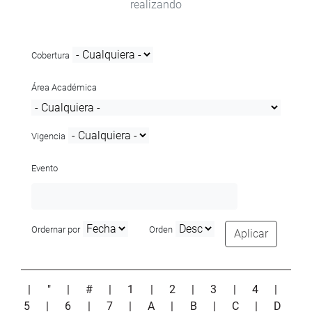
realizando
Cobertura
Área Académica
Vigencia
Evento
Ordernar por
Orden
Aplicar
|
"
|
#
|
1
|
2
|
3
|
4
|
5
|
6
|
7
|
A
|
B
|
C
|
D