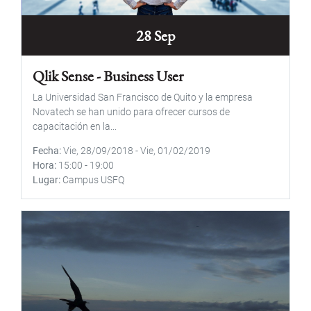
28 Sep
Qlik Sense - Business User
La Universidad San Francisco de Quito y la empresa
Novatech se han unido para ofrecer cursos de
capacitación en la...
Fecha
Vie, 28/09/2018
-
Vie, 01/02/2019
Hora
15:00
-
19:00
Lugar
Campus USFQ