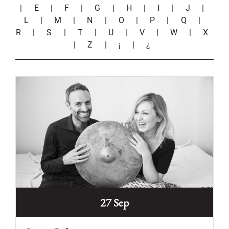
|
E
|
F
|
G
|
H
|
I
|
J
|
L
|
M
|
N
|
O
|
P
|
Q
|
R
|
S
|
T
|
U
|
V
|
W
|
X
|
Z
|
¡
|
¿
27 Sep