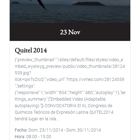
23 Nov
Quitel 2014
{"preview_thumbnail":"/sites/default/files/styles/video_e
mbed_wysiwyg_preview/public/video_thumbnails/28124
559.jpg?
itok=qwTxZIcQ","video_url":"https://vimeo.com/28124559
","settings":
{"responsive":1,"width":"854","height":"480","autoplay":1},"se
ttings_summary":["Embedded Video (Adaptable,
autoplaying)."]} CONVOCATORIA El XL Congreso de
Químicos Teóricos de Expresión Latina QUITEL2014
tendrá lugar en la Isla...
Fecha
Dom, 23/11/2014
-
Dom, 30/11/2014
Hora
08:00
-
15:00