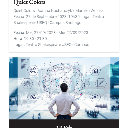
Quiet Colors
Quiet Colors: Joanna Kucharczyk / Marcelo Woloski
Fecha: 27 de Septiembre 2023, 19h30 Lugar: Teatro
Shakespeare USFQ - Campus Santiago...
Fecha
Mié, 27/09/2023
-
Mié, 27/09/2023
Hora
19:30
-
21:30
Lugar
Teatro Shakespeare USFQ - Campus
13 Feb