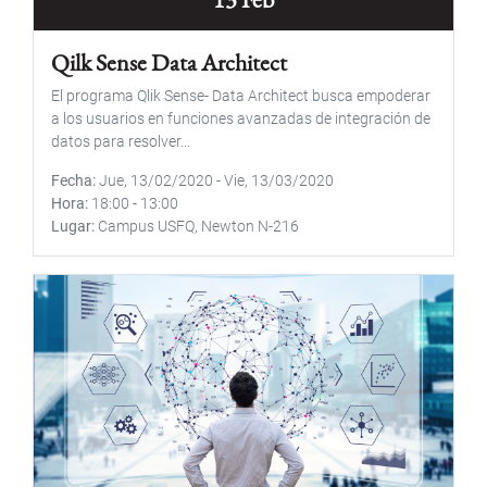
Qilk Sense Data Architect
El programa Qlik Sense- Data Architect busca empoderar
a los usuarios en funciones avanzadas de integración de
datos para resolver...
Fecha
Jue, 13/02/2020
-
Vie, 13/03/2020
Hora
18:00
-
13:00
Lugar
Campus USFQ, Newton N-216