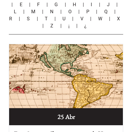
|
E
|
F
|
G
|
H
|
I
|
J
|
L
|
M
|
N
|
O
|
P
|
Q
|
R
|
S
|
T
|
U
|
V
|
W
|
X
|
Z
|
¡
|
¿
25 Abr