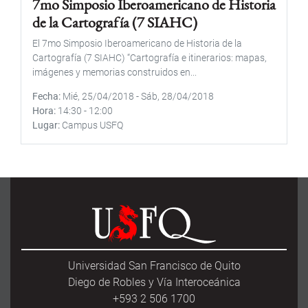
7mo Simposio Iberoamericano de Historia
de la Cartografía (7 SIAHC)
El 7mo Simposio Iberoamericano de Historia de la
Cartografía (7 SIAHC) “Cartografía e itinerarios: mapas,
imágenes y memorias construidos en...
Fecha
Mié, 25/04/2018
-
Sáb, 28/04/2018
Hora
14:30
-
12:00
Lugar
Campus USFQ
Universidad San Francisco de Quito
Diego de Robles y Vía Interoceánica
+593 2 506 1700