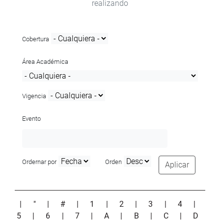
realizando
Cobertura
Área Académica
Vigencia
Evento
Ordernar por
Orden
Aplicar
|
"
|
#
|
1
|
2
|
3
|
4
|
5
|
6
|
7
|
A
|
B
|
C
|
D