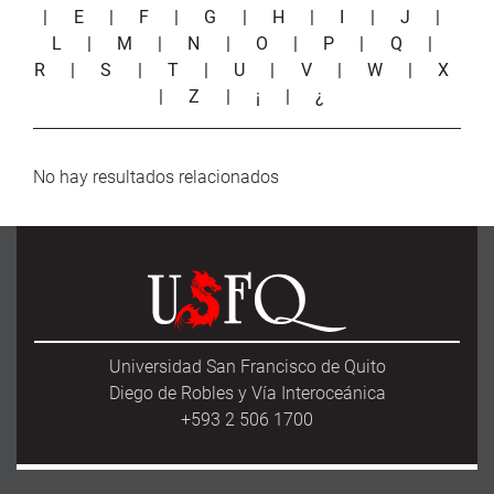
|
E
|
F
|
G
|
H
|
I
|
J
|
L
|
M
|
N
|
O
|
P
|
Q
|
R
|
S
|
T
|
U
|
V
|
W
|
X
|
Z
|
¡
|
¿
No hay resultados relacionados
Universidad San Francisco de Quito
Diego de Robles y Vía Interoceánica
+593 2 506 1700