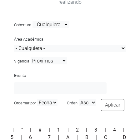
realizando
Cobertura
Área Académica
Vigencia
Evento
Ordernar por
Orden
Aplicar
|
"
|
#
|
1
|
2
|
3
|
4
|
5
|
6
|
7
|
A
|
B
|
C
|
D