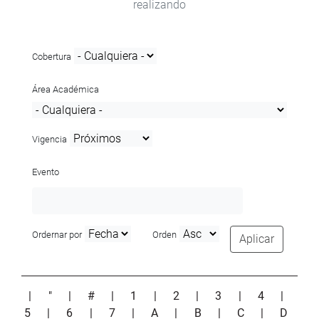
realizando
Cobertura
Área Académica
Vigencia
Evento
Ordernar por
Orden
Aplicar
|
"
|
#
|
1
|
2
|
3
|
4
|
5
|
6
|
7
|
A
|
B
|
C
|
D