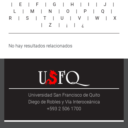
|
E
|
F
|
G
|
H
|
I
|
J
|
L
|
M
|
N
|
O
|
P
|
Q
|
R
|
S
|
T
|
U
|
V
|
W
|
X
|
Z
|
¡
|
¿
No hay resultados relacionados
Universidad San Francisco de Quito
Diego de Robles y Vía Interoceánica
+593 2 506 1700