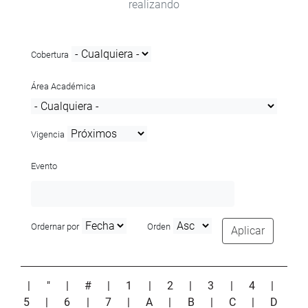
realizando
Cobertura
Área Académica
Vigencia
Evento
Ordernar por
Orden
Aplicar
|
"
|
#
|
1
|
2
|
3
|
4
|
5
|
6
|
7
|
A
|
B
|
C
|
D