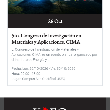
26 Oct
5to. Congreso de Investigación en
Materiales y Aplicaciones, CIMA
El Congreso de Investigación de Materiales y
Aplicaciones, CIMA, es un evento bianual organizado por
el Instituto de Energía y...
Fecha
Lun, 26/10/2026
-
Vie, 30/10/2026
Hora
09:00
-
18:00
Lugar
Campus San Cristóbal USFQ