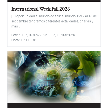
International Week Fall 2026
¡Tu oportunidad al mundo de salir al mundo! Del 7 al 10 de
septiembre tendremos diferentes actividades, charlas y
más...
Fecha
Lun, 07/09/2026
-
Jue, 10/09/2026
Hora
11:00
-
18:00