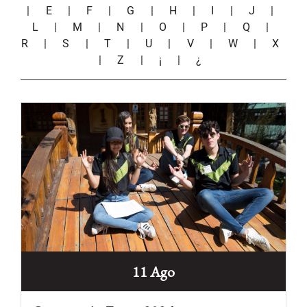
|
E
|
F
|
G
|
H
|
I
|
J
|
L
|
M
|
N
|
O
|
P
|
Q
|
R
|
S
|
T
|
U
|
V
|
W
|
X
|
Z
|
¡
|
¿
11 Ago