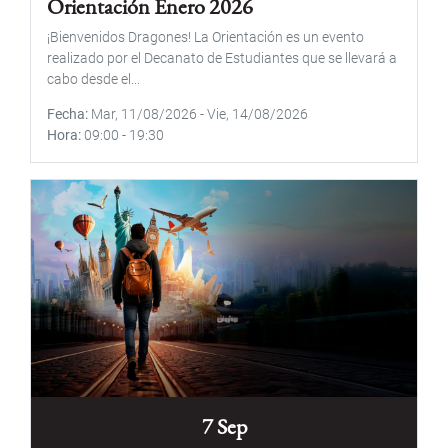
Orientación Enero 2026
¡Bienvenidos Dragones! La Orientación es un evento
realizado por el Decanato de Estudiantes que se llevará a
cabo desde el...
Fecha
Mar, 11/08/2026
-
Vie, 14/08/2026
Hora
09:00
-
19:30
7 Sep