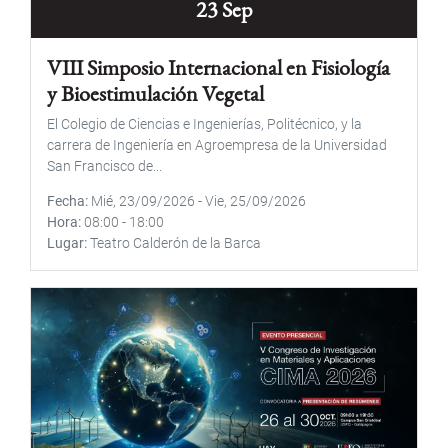
23 Sep
VIII Simposio Internacional en Fisiología
y Bioestimulación Vegetal
El Colegio de Ciencias e Ingenierías, Politécnico, y la
carrera de Ingeniería en Agroempresa de la Universidad
San Francisco de...
Fecha
Mié, 23/09/2026
-
Vie, 25/09/2026
Hora
08:00
-
18:00
Lugar
Teatro Calderón de la Barca