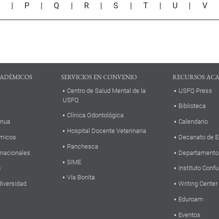
O
|
P
|
Q
|
R
|
S
|
T
|
U
|
V
ADÉMICOS
SERVICIOS EN CONVENIO
RECURSOS AC
Centro de Salud Mental de la
USFQ Press
USFQ
Biblioteca
Clínica Odontológica
inua
Calendario
Hospital Docente Veterinaria
micos
Decanato de E
Panchesca
rnacionales
Departamento
SIME
s
Instituto Confu
Vía Bonita
diversidad
Writing Center
Eduroam
Eventos