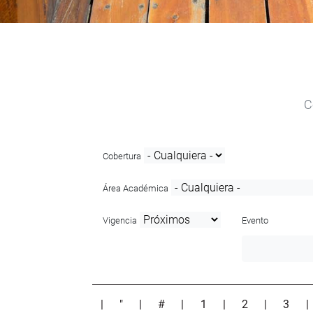
C
Cobertura
Área Académica
Vigencia
Evento
|
"
|
#
|
1
|
2
|
3