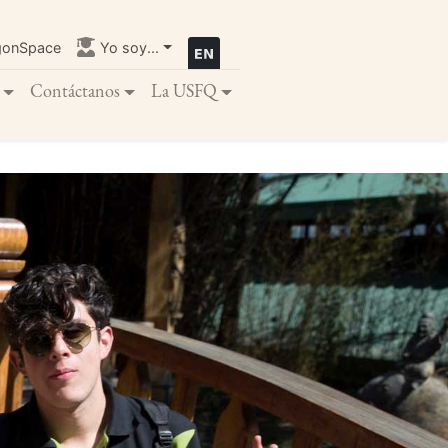
gonSpace
Yo soy...
Contáctanos
La USFQ