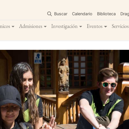
Pasar
al
Buscar
Calendario
Biblioteca
Dra
contenido
principal
micos
Admisiones
Investigación
Eventos
Servicios