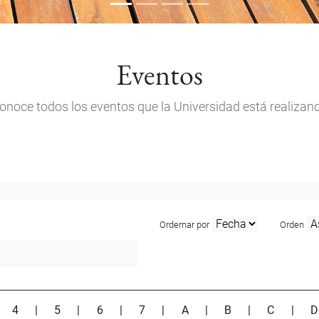
Eventos
onoce todos los eventos que la Universidad está realizan
Ordernar por
Orden
|
4
|
5
|
6
|
7
|
A
|
B
|
C
|