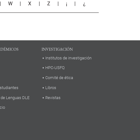
|
W
|
X
|
Z
|
¡
|
¿
ADÉMICOS
INVESTIGACIÓN
Institutos de investigación
HPC-USFQ
Comité de ética
studiantes
Libros
 de Lenguas DLE
Revistas
cio